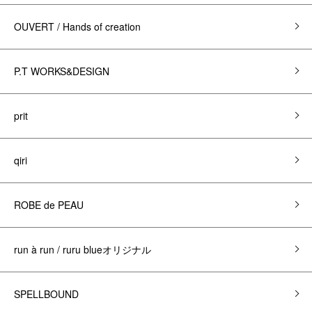
OUVERT / Hands of creation
P.T WORKS&DESIGN
prit
qiri
ROBE de PEAU
run à run / ruru blueオリジナル
SPELLBOUND