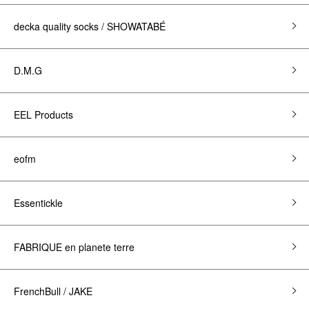
decka quality socks / SHOWATABÉ
D.M.G
EEL Products
eofm
Essentickle
FABRIQUE en planete terre
FrenchBull / JAKE