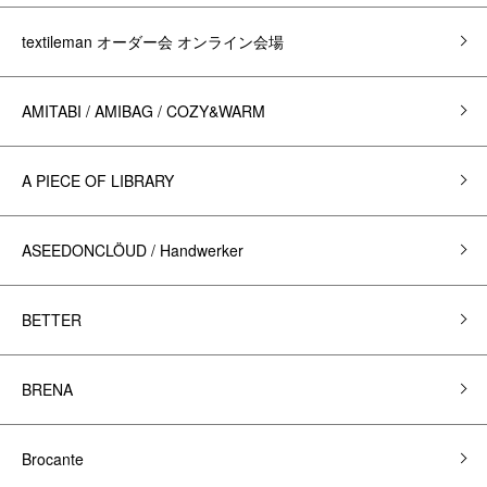
textileman オーダー会 オンライン会場
AMITABI / AMIBAG / COZY&WARM
A PIECE OF LIBRARY
ASEEDONCLÖUD / Handwerker
BETTER
BRENA
Brocante