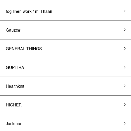
fog linen work / miiThaaii
Gauze#
GENERAL THINGS
GUPTIHA
Healthknit
HIGHER
Jackman