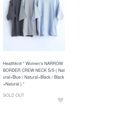
Healthknit " Women's NARROW
BORDER CREW NECK S/S ( Nat
ural×Blue / Natural×Black / Black
×Natural ) "
SOLD OUT