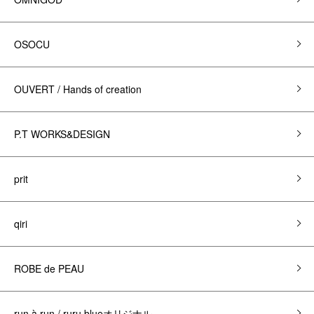
OSOCU
OUVERT / Hands of creation
P.T WORKS&DESIGN
prit
qiri
ROBE de PEAU
run à run / ruru blueオリジナル