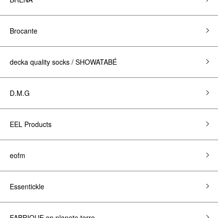
Brocante
decka quality socks / SHOWATABÉ
D.M.G
EEL Products
eofm
Essentickle
FABRIQUE en planete terre