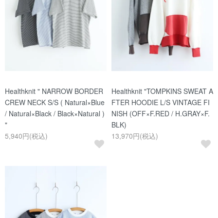
Healthknit " NARROW BORDER
Healthknit "TOMPKINS SWEAT A
CREW NECK S/S ( Natural×Blue
FTER HOODIE L/S VINTAGE FI
/ Natural×Black / Black×Natural )
NISH (OFF×F.RED / H.GRAY×F.
"
BLK)
5,940円(税込)
13,970円(税込)