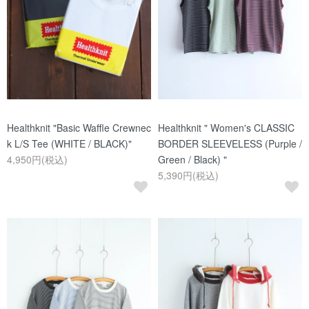
Healthknit "Basic Waffle Crewnec
Healthknit " Women's CLASSIC
k L/S Tee (WHITE / BLACK)"
BORDER SLEEVELESS (Purple /
4,950円(税込)
Green / Black) "
5,390円(税込)