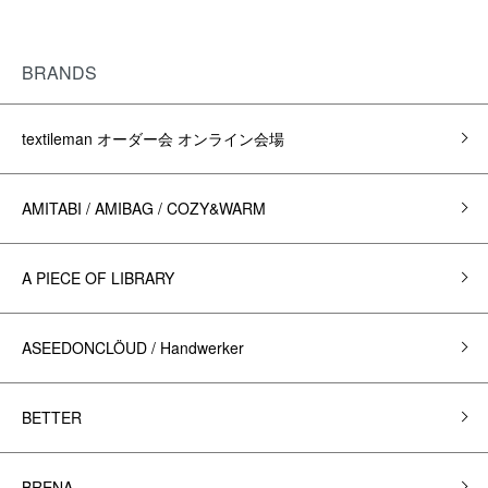
BRANDS
textileman オーダー会 オンライン会場
AMITABI / AMIBAG / COZY&WARM
A PIECE OF LIBRARY
ASEEDONCLÖUD / Handwerker
BETTER
BRENA