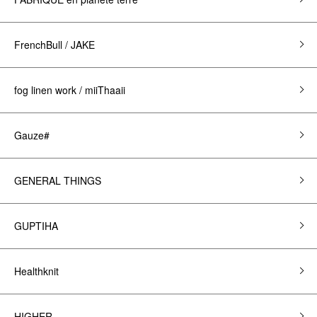
FrenchBull / JAKE
fog linen work / miiThaaii
Gauze#
GENERAL THINGS
GUPTIHA
Healthknit
HIGHER