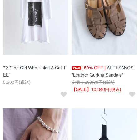
72 "The Girl Who Holds A Cat T
[ 50% OFF ]
ARTESANOS
EE"
"Leather Gurkha Sandals"
5,500円(税込)
定価：20,680円(税込)
【SALE】10,340円(税込)