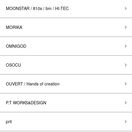
MOONSTAR / 810s / bm / HI-TEC
MORIKA
OMNIGOD
OSOCU
OUVERT / Hands of creation
P.T WORKS&DESIGN
prit