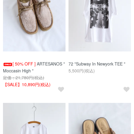
[ 50% OFF ]
ARTESANOS "
72 "Subway In Newyork TEE "
Moccasin High "
5,500円(税込)
定価：21,780円(税込)
【SALE】10,890円(税込)