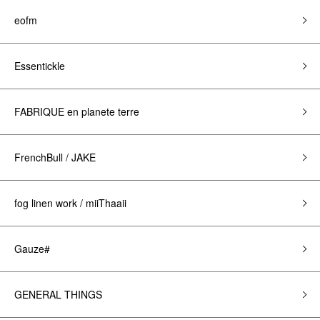
eofm
Essentickle
FABRIQUE en planete terre
FrenchBull / JAKE
fog linen work / miiThaaii
Gauze#
GENERAL THINGS