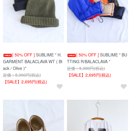
[ 50% OFF ]
SUBLIME " H.
[ 50% OFF ]
SUBLIME " BU
GARMENT BALACLAVA WT ( Bl
TTING R/BALACLAVA "
ack / Olive )"
定価：5,390円(税込)
定価：5,390円(税込)
【SALE】2,695円(税込)
【SALE】2,695円(税込)