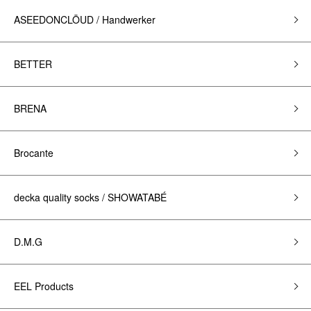
ASEEDONCLÖUD / Handwerker
BETTER
BRENA
Brocante
decka quality socks / SHOWATABÉ
D.M.G
EEL Products