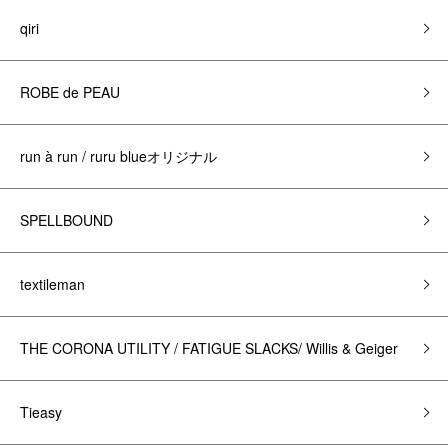
qiri
ROBE de PEAU
run à run / ruru blueオリジナル
SPELLBOUND
textileman
THE CORONA UTILITY / FATIGUE SLACKS/ Willis & Geiger
Tieasy