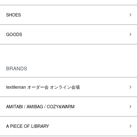
SHOES
GOODS
BRANDS
textileman オーダー会 オンライン会場
AMITABI / AMIBAG / COZY&WARM
A PIECE OF LIBRARY