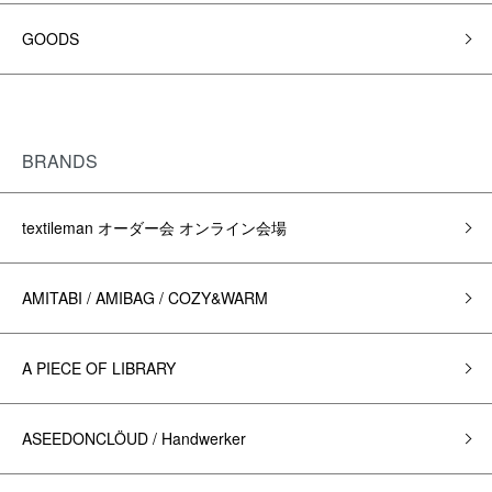
GOODS
BRANDS
textileman オーダー会 オンライン会場
AMITABI / AMIBAG / COZY&WARM
A PIECE OF LIBRARY
ASEEDONCLÖUD / Handwerker