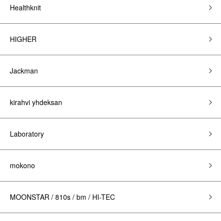
Healthknit
HIGHER
Jackman
kirahvi yhdeksan
Laboratory
mokono
MOONSTAR / 810s / bm / HI-TEC