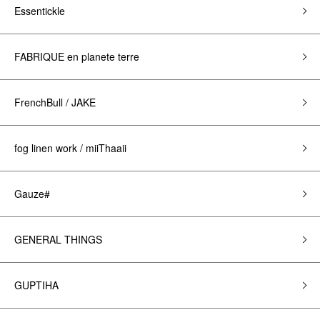
Essentickle
FABRIQUE en planete terre
FrenchBull / JAKE
fog linen work / miiThaaii
Gauze#
GENERAL THINGS
GUPTIHA