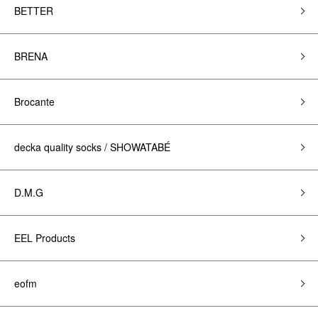
BETTER
BRENA
Brocante
decka quality socks / SHOWATABÉ
D.M.G
EEL Products
eofm