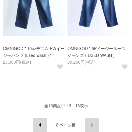
OMNIGOD " 10ozデニム PWイー
OMNIGOD " 5Pイージールーズ
ジーパンツ (used wash ) "
ジーンズ ( USED WASH ) "
25,300円(税込)
30,250円(税込)
全
16
商品中
13 - 16
表示
2
ページ目