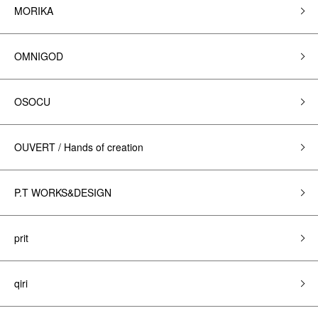
MORIKA
OMNIGOD
OSOCU
OUVERT / Hands of creation
P.T WORKS&DESIGN
prit
qiri