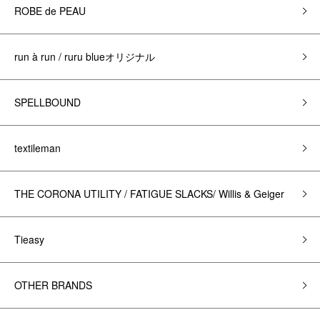
ROBE de PEAU
run à run / ruru blueオリジナル
SPELLBOUND
textileman
THE CORONA UTILITY / FATIGUE SLACKS/ Willis & Geiger
Tieasy
OTHER BRANDS